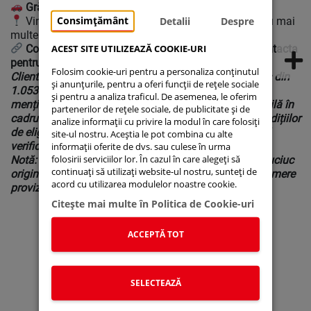
Grăbește-te! Stoc limitat!
Consimțământ
Vino la showroom sau sună la
0737600600
pentru mai
Detalii
Despre
multe detalii!
Completează formularul și un consultant te va contacta
ACEST SITE UTILIZEAZĂ COOKIE-URI
pentru o ofertă personalizată!
Folosim cookie-uri pentru a personaliza conținutul
Clientul beneficiază de un avantaj de 3.453€, compus din
și anunțurile, pentru a oferi funcții de rețele sociale
1.053 € discount și 2.400 € prima de casare. Prețurile
și pentru a analiza traficul. De asemenea, le oferim
menționate sunt cu TVA inclusă. Oferta este disponibilă în
partenerilor de rețele sociale, de publicitate și de
cadrul programului Rabla, sub rezerva îndeplinirii condițiilor
analize informații cu privire la modul în care folosiți
de eligibilitate și a începerii programului. Te rugăm să
site-ul nostru. Aceștia le pot combina cu alte
verifici dacă te încadrezi și să te înscrii din timp!
informații oferite de dvs. sau culese în urma
folosirii serviciilor lor. În cazul în care alegeți să
Notă: Cost suplimentar - Pachet Livrare: Covorașe cauciuc
continuați să utilizați website-ul nostru, sunteți de
originale Suzuki, Pachet legislativ, Carte identitate, Numere
acord cu utilizarea modulelor noastre cookie.
provizorii - 238 euro TVA inclusă.
Citeşte mai multe în Politica de Cookie-uri
ACCEPTĂ TOT
Suzuki Connect
Suzuki Autoturisme
Suzuki Moto
Suzuki Global
Stoc Online
Service Portal
Noutati
Lista de prețuri
SELECTEAZĂ