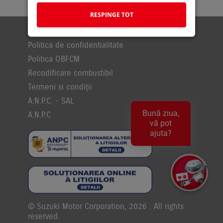
RESPINGE TOT
Politica Cookies
Politica de confidentialitate
Politica OBFCM
Recodificare combustibil
Termeni si condiții
A.N.P.C. - SAL
Bună ziua,
A.N.P.C
vă pot
ajuta?
© Suzuki Motor Corporation, 2026 . All rights
reserved.