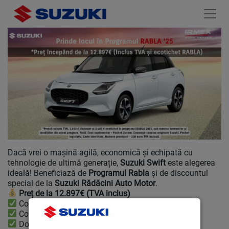
Dacă vrei o mașină agilă, economică și echipată cu
tehnologie de ultimă generație,
Suzuki Swift
este alegerea
ideală! Beneficiază de
Programul Rabla
și de discountul
special de la
Suzuki Rădăcini Auto Motor
.
Preț de la 12.897€ (TVA inclus)
Compact și ideal pentru oraș
Consumul redus îți optimizează bugetul
Dotări moderne și confort maxim