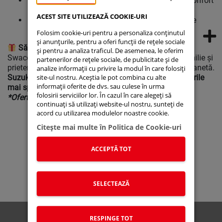
Interior spațios și tehnologie avansată
, pentru confort
maxim
ACEST SITE UTILIZEAZĂ COOKIE-URI
Design modern și aerodinamic
, care atrage toate
privirile
Folosim cookie-uri pentru a personaliza conținutul
și anunțurile, pentru a oferi funcții de rețele sociale
Sărbători cu stil și eficiență:
Contractează Suzuki
și pentru a analiza traficul. De asemenea, le oferim
Swace acum și pornește în noi aventuri alături de familie și
partenerilor de rețele sociale, de publicitate și de
prieteni, cu un automobil care are grijă de tine și de planetă.
analize informații cu privire la modul în care folosiți
site-ul nostru. Aceștia le pot combina cu alte
Suzuki Swace – eleganța hibridă care îți face sărbătorile
informații oferite de dvs. sau culese în urma
mai speciale!
folosirii serviciilor lor. În cazul în care alegeți să
*Oferta este valabilă în perioada 01.12 - 31.12.2024
continuați să utilizați website-ul nostru, sunteți de
acord cu utilizarea modulelor noastre cookie.
Citeşte mai multe în Politica de Cookie-uri
Suzuki Connect
Suzuki Autoturisme
Suzuki Moto
Suzuki Global
Stoc Online
ACCEPTĂ TOT
Service Portal
Noutati
Lista de prețuri
SELECTEAZĂ
Politica Cookies
RESPINGE TOT