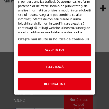
Mai multe detalii la
0737.600.600
!
și pentru a analiza traficul. De asemenea, le oferim
partenerilor de rețele sociale, de publicitate și de
analize informații cu privire la modul în care folosiți
site-ul nostru. Aceștia le pot combina cu alte
informații oferite de dvs. sau culese în urma
Suzuki Connect
Suzuki Autoturisme
folosirii serviciilor lor. În cazul în care alegeți să
Suzuki Moto
Suzuki Global
Stoc Online
continuați să utilizați website-ul nostru, sunteți de
Service Portal
Noutati
Lista de prețuri
acord cu utilizarea modulelor noastre cookie.
Citeşte mai multe în Politica de Cookie-uri
ACCEPTĂ TOT
Politica Cookies
Politica de confidentialitate
SELECTEAZĂ
Politica OBFCM
Recodificare combustibil
RESPINGE TOT
Termeni si condiții
A.N.P.C. - SAL
Bună ziua,
A.N.P.C
vă pot