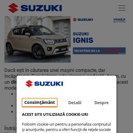
Dacă ești în căutarea unei mașini compacte, dar
încăpătoare, Suzuki Ignis este alegerea perfectă. Acum, cu
un
discount de 1600 euro TVA inclus
, poți achiziționa acest
model la un preț de
16.900 euro TVA inclus
.
Dimensiuni compacte pentru o manevrabilitate
excelentă în oraș.
Consimțământ
Detalii
Despre
Consum eficient de combustibil.
Design inovativ și spațiu interior inteligent
ACEST SITE UTILIZEAZĂ COOKIE-URI
compartimentat.
Folosim cookie-uri pentru a personaliza conținutul
Îndrăznește să ieși din tipare cu Suzuki Ignis!
și anunțurile, pentru a oferi funcții de rețele sociale